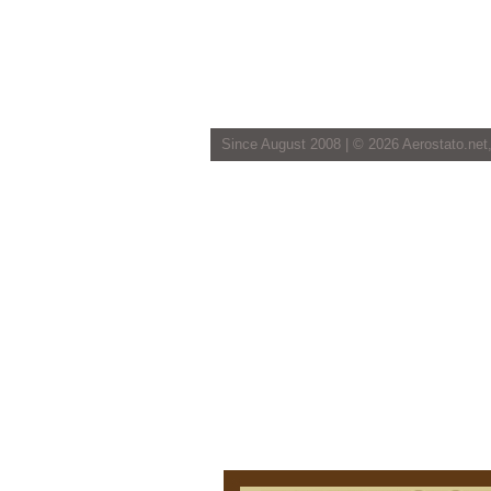
Since August 2008 | ©
2026 Aerostato.net,